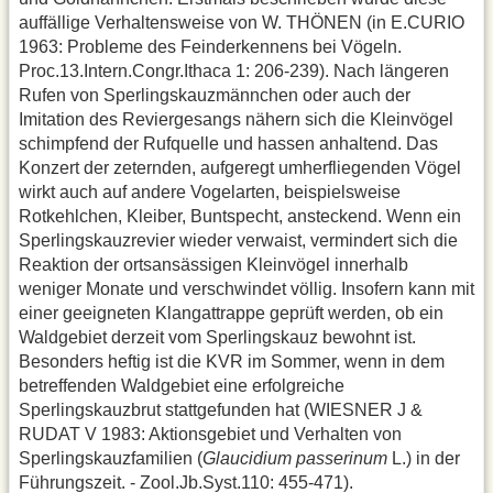
auffällige Verhaltensweise von W. THÖNEN (in E.CURIO
1963: Probleme des Feinderkennens bei Vögeln.
Proc.13.Intern.Congr.Ithaca 1: 206-239). Nach längeren
Rufen von Sperlingskauzmännchen oder auch der
Imitation des Reviergesangs nähern sich die Kleinvögel
schimpfend der Rufquelle und hassen anhaltend. Das
Konzert der zeternden, aufgeregt umherfliegenden Vögel
wirkt auch auf andere Vogelarten, beispielsweise
Rotkehlchen, Kleiber, Buntspecht, ansteckend. Wenn ein
Sperlingskauzrevier wieder verwaist, vermindert sich die
Reaktion der ortsansässigen Kleinvögel innerhalb
weniger Monate und verschwindet völlig. Insofern kann mit
einer geeigneten Klangattrappe geprüft werden, ob ein
Waldgebiet derzeit vom Sperlingskauz bewohnt ist.
Besonders heftig ist die KVR im Sommer, wenn in dem
betreffenden Waldgebiet eine erfolgreiche
Sperlingskauzbrut stattgefunden hat (WIESNER J &
RUDAT V 1983: Aktionsgebiet und Verhalten von
Sperlingskauzfamilien (
Glaucidium passerinum
L.) in der
Führungszeit. - Zool.Jb.Syst.110: 455-471).