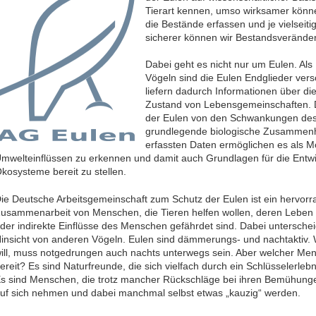
Tierart kennen, umso wirksamer könne
die Bestände erfassen und je vielseiti
sicherer können wir Bestandsveränd
Dabei geht es nicht nur um Eulen. Als
Vögeln sind die Eulen Endglieder ver
liefern dadurch Informationen über 
Zustand von Lebens­ge­mein­schaf­ten.
der Eulen von den Schwankungen des 
grund­leg­en­de biologische Zusammenhän
erfassten Daten ermöglichen es als Mo
mwelteinflüssen zu erkennen und damit auch Grundlagen für die Entw
kosysteme bereit zu stellen.
ie Deutsche Arbeitsgemeinschaft zum Schutz der Eulen ist ein hervorra
usammenarbeit von Menschen, die Tieren helfen wollen, deren Leben 
der indirekte Einflüsse des Menschen gefährdet sind. Dabei unterscheide
insicht von anderen Vögeln. Eulen sind dämmerungs- und nachtaktiv. W
ill, muss notgedrungen auch nachts unterwegs sein. Aber welcher Mens
ereit? Es sind Naturfreunde, die sich vielfach durch ein Schlüsselerle
s sind Menschen, die trotz mancher Rückschläge bei ihren Bemühunge
uf sich nehmen und dabei manchmal selbst etwas „kauzig“ werden.