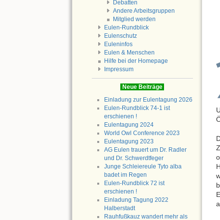
Debatten
Andere Arbeitsgruppen
Mitglied werden
Eulen-Rundblick
Eulenschutz
Euleninfos
Eulen & Menschen
Hilfe bei der Homepage
Impressum
Neue Beiträge
Einladung zur Eulentagung 2026
Eulen-Rundblick 74-1 ist
U
erschienen !
Ö
Eulentagung 2024
World Owl Conference 2023
D
Eulentagung 2023
Z
AG Eulen trauert um Dr. Radler
o
und Dr. Schwerdtfeger
H
Junge Schleiereule Tyto alba
badet im Regen
w
Eulen-Rundblick 72 ist
b
erschienen !
E
Einladung Tagung 2022
a
Halberstadt
Rauhfußkauz wandert mehr als