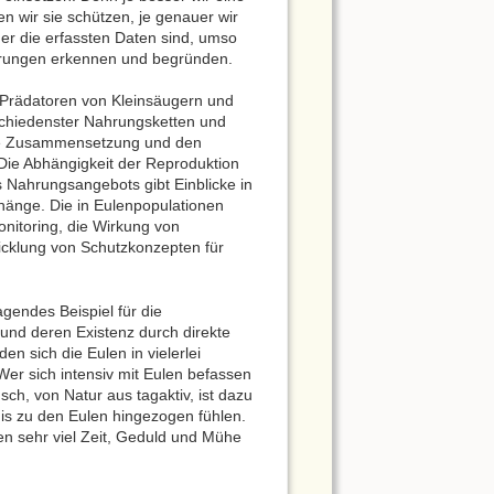
n wir sie schützen, je genauer wir
ger die erfassten Daten sind, umso
erungen erkennen und begründen.
 Prädatoren von Klein­säugern und
schiedenster Nahrungsketten und
die Zusammensetzung und den
 Die Abhängigkeit der Reproduktion
Nahrungsangebots gibt Einblicke in
ge. Die in Eulen­po­pu­la­tion­en
nitoring, die Wirkung von
icklung von Schutzkonzepten für
gendes Beispiel für die
und deren Existenz durch direkte
n sich die Eulen in vielerlei
er sich intensiv mit Eulen befassen
ch, von Natur aus tagaktiv, ist dazu
bnis zu den Eulen hingezogen fühlen.
n sehr viel Zeit, Geduld und Mühe