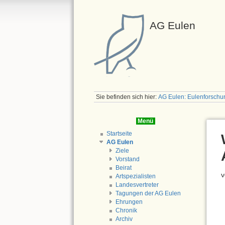
AG Eulen
Sie befinden sich hier:
AG Eulen: Eulenforschu
Menü
Startseite
AG Eulen
Ziele
Vorstand
Beirat
v
Artspezialisten
Landesvertreter
Tagungen der AG Eulen
Ehrungen
Chronik
Archiv