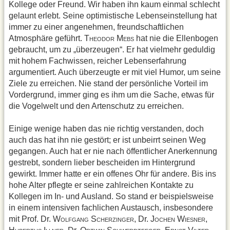
Kollege oder Freund. Wir haben ihn kaum einmal schlecht
gelaunt erlebt. Seine optimistische Lebenseinstellung hat
immer zu einer angenehmen, freundschaftlichen
Atmosphäre geführt. T
M
hat nie die Ellenbogen
HEODOR
EBS
gebraucht, um zu „überzeugen“. Er hat vielmehr geduldig
mit hohem Fachwissen, reicher Lebenserfahrung
argumentiert. Auch überzeugte er mit viel Humor, um seine
Ziele zu erreichen. Nie stand der persönliche Vorteil im
Vordergrund, immer ging es ihm um die Sache, etwas für
die Vogelwelt und den Artenschutz zu erreichen.
Einige wenige haben das nie richtig verstanden, doch
auch das hat ihn nie gestört; er ist unbeirrt seinen Weg
gegangen. Auch hat er nie nach öffentlicher Anerkennung
gestrebt, sondern lieber bescheiden im Hintergrund
gewirkt. Immer hatte er ein offenes Ohr für andere. Bis ins
hohe Alter pflegte er seine zahlreichen Kontakte zu
Kollegen im In- und Ausland. So stand er beispielsweise
in einem intensiven fachlichen Austausch, insbesondere
mit Prof. Dr. W
S
, Dr. J
W
,
OLFGANG
CHERZINGER
OCHEN
IESNER