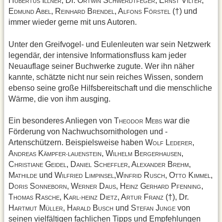
H
I
, Dr. O
S
, E
V
,
UBERTUS
LLNER
RTWIN
CHWERDTFEGER
RNST
ILTER
E
A
, R
B
, A
F
(†) und
DMUND
BEL
EINHARD
RENDEL
LFONS
ÖRSTEL
immer wieder gerne mit uns Autoren.
Unter den Greifvogel- und Eulenleuten war sein Netzwerk
legendär, der intensive Informationsfluss kam jeder
Neuauflage seiner Buchwerke zugute. Wer ihn näher
kannte, schätzte nicht nur sein reiches Wissen, sondern
ebenso seine große Hilfsbereitschaft und die menschliche
Wärme, die von ihm ausging.
Ein besonderes Anliegen von T
M
war die
HEODOR
EBS
Förderung von Nachwuchsornithologen und -
Artenschützern. Beispielsweise haben W
L
,
OLF
EDERER
A
K
, W
B
,
NDREAS
ÄMPFER-LAUENSTEIN
ILHELM
ERGERHAUSEN
C
G
, D
S
, A
B
,
HRISTIANE
EIDEL
ANIEL
CHEFFLER
LEXANDER
REHM
M
und W
L
,W
R
, O
K
,
ATHILDE
ILFRIED
IMPINSEL
INFRID
USCH
TTO
IMMEL
D
S
, W
D
, H
G
P
,
ORIS
ONNEBORN
ERNER
AUS
EINZ
ERHARD
FENNING
T
R
, K
D
, A
F
(†), Dr.
HOMAS
ASCHE
ARL-HEINZ
IETZ
RTUR
RANZ
H
M
, H
B
und S
J
von
ARTMUT
ÜLLER
ARALD
USCH
TEFAN
UNGE
seinen vielfältigen fachlichen Tipps und Empfehlungen