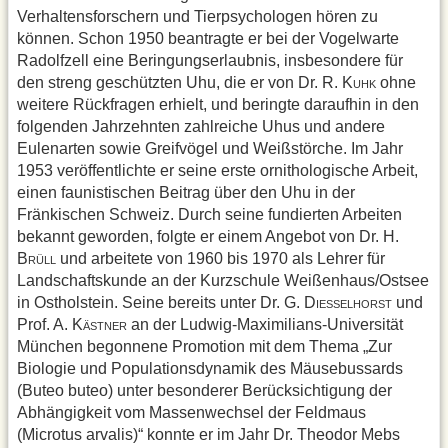
Verhaltensforschern und Tierpsychologen hören zu
können. Schon 1950 beantragte er bei der Vogelwarte
Radolfzell eine Beringungserlaubnis, insbesondere für
den streng geschützten Uhu, die er von Dr. R. K
ohne
UHK
weitere Rückfragen erhielt, und beringte daraufhin in den
folgenden Jahrzehnten zahlreiche Uhus und andere
Eulenarten sowie Greifvögel und Weißstörche. Im Jahr
1953 veröffentlichte er seine erste ornithologische Arbeit,
einen faunistischen Beitrag über den Uhu in der
Fränkischen Schweiz. Durch seine fundierten Arbeiten
bekannt geworden, folgte er einem Angebot von Dr. H.
B
und arbeitete von 1960 bis 1970 als Lehrer für
RÜLL
Landschaftskunde an der Kurzschule Weißenhaus/Ostsee
in Ostholstein. Seine bereits unter Dr. G. D
und
IESSELHORST
Prof. A. K
an der Ludwig-Maximilians-Universität
ÄSTNER
München begonnene Promotion mit dem Thema „Zur
Biologie und Populationsdynamik des Mäusebussards
(Buteo buteo) unter besonderer Berücksichtigung der
Abhängigkeit vom Massenwechsel der Feldmaus
(Microtus arvalis)“ konnte er im Jahr Dr. Theodor Mebs