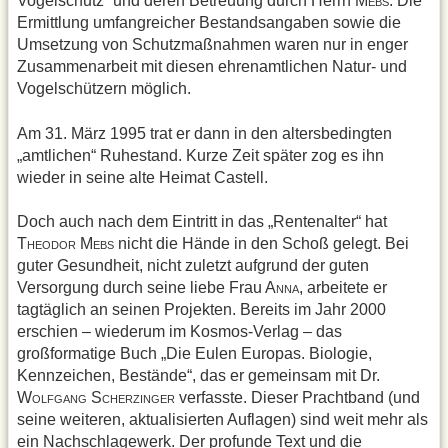
Vogelschutz“ und deren Betreuung durch Herrn M
. Die
EBS
Ermittlung umfangreicher Bestandsangaben sowie die
Umsetzung von Schutzmaßnahmen waren nur in enger
Zusammenarbeit mit diesen ehrenamtlichen Natur- und
Vogelschützern möglich.
Am 31. März 1995 trat er dann in den altersbedingten
„amtlichen“ Ruhestand. Kurze Zeit später zog es ihn
wieder in seine alte Heimat Castell.
Doch auch nach dem Eintritt in das „Rentenalter“ hat
T
M
nicht die Hände in den Schoß gelegt. Bei
HEODOR
EBS
guter Gesundheit, nicht zuletzt aufgrund der guten
Versorgung durch seine liebe Frau A
, arbeitete er
NNA
tagtäglich an seinen Projekten. Bereits im Jahr 2000
erschien – wiederum im Kosmos-Verlag – das
großformatige Buch „Die Eulen Europas. Biologie,
Kennzeichen, Bestände“, das er gemeinsam mit Dr.
W
S
verfasste. Dieser Prachtband (und
OLFGANG
CHERZINGER
seine weiteren, aktualisierten Auflagen) sind weit mehr als
ein Nachschlagewerk. Der profunde Text und die