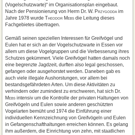
(Vogelschutzwarte)“ im Organisationsplan eingebaut.
Nach der Pensionierung von Herrn Dr. W. P
im
RZYGODDA
Jahre 1978 wurde T
M
die Leitung dieses
HEODOR
EBS
Fachgebietes übertragen.
Gemäß seinen speziellen Interessen für Greifvögel und
Eulen hat er sich an der Vogelschutzwarte in Essen vor
allem um diese Vogelgruppen und die Verbesserung ihres
Schutzes gekümmert. Viele Greifvögel hatten damals noch
eine begrenzte Jagdzeit, durften also legal geschossen,
gefangen oder ausgehorstet werden. Daneben gab es
auch viele illegale Aushorstungen, vor allem bei
bestandsgefährdeten Arten. Um diese Aktivitäten zu
verhindern oder zumindest zu erschweren, hat sich Dr.
M
intensiv um die Kontrolle der privaten Haltungen von
EBS
Greifvögeln und Eulen sowie anderen geschützten
Vogelarten bemüht und 1974 die Einführung einer
individuellen Kennzeichnung von Greifvögeln und Eulen
in Gefangenschafthaltungen erreichen können. Es gelang
ihm außerdem, die Einrichtung von zehn, mit staatlichen