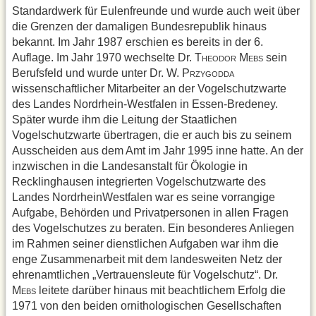
Standardwerk für Eulenfreunde und wurde auch weit über
die Grenzen der damaligen Bundesrepublik hinaus
bekannt. Im Jahr 1987 erschien es bereits in der 6.
Auflage. Im Jahr 1970 wechselte Dr. T
M
sein
HEODOR
EBS
Berufsfeld und wurde unter Dr. W. P
RZYGODDA
wissenschaftlicher Mitarbeiter an der Vogelschutzwarte
des Landes Nordrhein-Westfalen in Essen-Bredeney.
Später wurde ihm die Leitung der Staatlichen
Vogelschutzwarte übertragen, die er auch bis zu seinem
Ausscheiden aus dem Amt im Jahr 1995 inne hatte. An der
inzwischen in die Landesanstalt für Ökologie in
Recklinghausen integrierten Vogelschutzwarte des
Landes NordrheinWestfalen war es seine vorrangige
Aufgabe, Behörden und Privatpersonen in allen Fragen
des Vogelschutzes zu beraten. Ein besonderes Anliegen
im Rahmen seiner dienstlichen Aufgaben war ihm die
enge Zusammenarbeit mit dem landesweiten Netz der
ehrenamtlichen „Vertrauensleute für Vogelschutz“. Dr.
M
leitete darüber hinaus mit beachtlichem Erfolg die
EBS
1971 von den beiden ornithologischen Gesellschaften