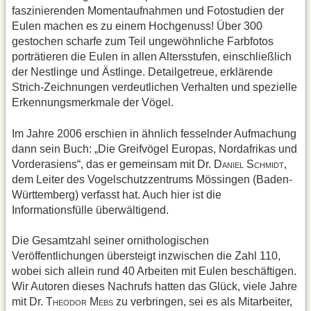
faszinierenden Momentaufnahmen und Fotostudien der
Eulen machen es zu einem Hochgenuss! Über 300
gestochen scharfe zum Teil ungewöhnliche Farbfotos
porträtieren die Eulen in allen Altersstufen, einschließlich
der Nestlinge und Ästlinge. Detailgetreue, erklärende
Strich-Zeichnungen verdeutlichen Verhalten und spezielle
Erkennungsmerkmale der Vögel.
Im Jahre 2006 erschien in ähnlich fesselnder Aufmachung
dann sein Buch: „Die Greifvögel Europas, Nordafrikas und
Vorderasiens“, das er gemeinsam mit Dr. D
S
,
ANIEL
CHMIDT
dem Leiter des Vogelschutzzentrums Mössingen (Baden-
Württemberg) verfasst hat. Auch hier ist die
Informationsfülle überwältigend.
Die Gesamtzahl seiner ornithologischen
Veröffentlichungen übersteigt inzwischen die Zahl 110,
wobei sich allein rund 40 Arbeiten mit Eulen beschäftigen.
Wir Autoren dieses Nachrufs hatten das Glück, viele Jahre
mit Dr. T
M
zu verbringen, sei es als Mitarbeiter,
HEODOR
EBS