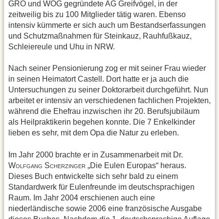
GRO und WOG gegründete AG Greifvögel, in der
zeitweilig bis zu 100 Mitglieder tätig waren. Ebenso
intensiv kümmerte er sich auch um Bestandserfassungen
und Schutzmaßnahmen für Steinkauz, Rauhfußkauz,
Schleiereule und Uhu in NRW.
Nach seiner Pensionierung zog er mit seiner Frau wieder
in seinen Heimatort Castell. Dort hatte er ja auch die
Untersuchungen zu seiner Doktorarbeit durchgeführt. Nun
arbeitet er intensiv an verschiedenen fachlichen Projekten,
während die Ehefrau inzwischen ihr 20. Berufsjubiläum
als Heilpraktikerin begehen konnte. Die 7 Enkelkinder
lieben es sehr, mit dem Opa die Natur zu erleben.
Im Jahr 2000 brachte er in Zusammenarbeit mit Dr.
W
S
„Die Eulen Europas“ heraus.
OLFGANG
CHERZINGER
Dieses Buch entwickelte sich sehr bald zu einem
Standardwerk für Eulenfreunde im deutschsprachigen
Raum. Im Jahr 2004 erschienen auch eine
niederländische sowie 2006 eine französische Ausgabe