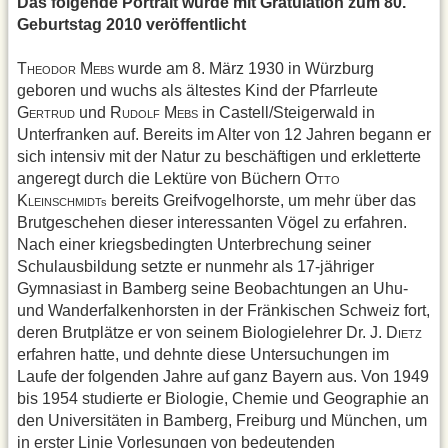
Das folgende Portrait wurde mit Gratulation zum 80.
Geburtstag 2010 veröffentlicht
T
M
wurde am 8. März 1930 in Würzburg
HEODOR
EBS
geboren und wuchs als ältestes Kind der Pfarrleute
G
und R
M
in Castell/Steigerwald in
ERTRUD
UDOLF
EBS
Unterfranken auf. Bereits im Alter von 12 Jahren begann er
sich intensiv mit der Natur zu beschäftigen und erkletterte
angeregt durch die Lektüre von Büchern O
TTO
K
bereits Greifvogelhorste, um mehr über das
LEINSCHMIDTs
Brutgeschehen dieser interessanten Vögel zu erfahren.
Nach einer kriegsbedingten Unterbrechung seiner
Schulausbildung setzte er nunmehr als 17-jähriger
Gymnasiast in Bamberg seine Beobachtungen an Uhu-
und Wanderfalkenhorsten in der Fränkischen Schweiz fort,
deren Brutplätze er von seinem Biologielehrer Dr. J. D
IETZ
erfahren hatte, und dehnte diese Untersuchungen im
Laufe der folgenden Jahre auf ganz Bayern aus. Von 1949
bis 1954 studierte er Biologie, Chemie und Geographie an
den Universitäten in Bamberg, Freiburg und München, um
in erster Linie Vorlesungen von bedeutenden