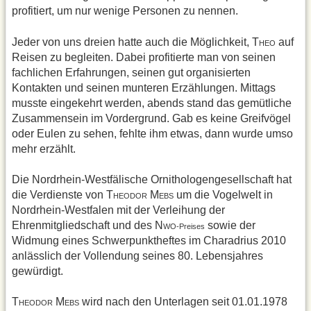
profitiert, um nur wenige Personen zu nennen.
Jeder von uns dreien hatte auch die Möglichkeit, T
auf
HEO
Reisen zu begleiten. Dabei profitierte man von seinen
fachlichen Erfahrungen, seinen gut organisierten
Kontakten und seinen munteren Erzählungen. Mittags
musste eingekehrt werden, abends stand das gemütliche
Zusammensein im Vordergrund. Gab es keine Greifvögel
oder Eulen zu sehen, fehlte ihm etwas, dann wurde umso
mehr erzählt.
Die Nordrhein-Westfälische Ornithologengesellschaft hat
die Verdienste von T
M
um die Vogelwelt in
HEODOR
EBS
Nordrhein-Westfalen mit der Verleihung der
Ehrenmitgliedschaft und des N
sowie der
WO-Preises
Widmung eines Schwerpunktheftes im Charadrius 2010
anlässlich der Vollendung seines 80. Lebensjahres
gewürdigt.
T
M
wird nach den Unterlagen seit 01.01.1978
HEODOR
EBS