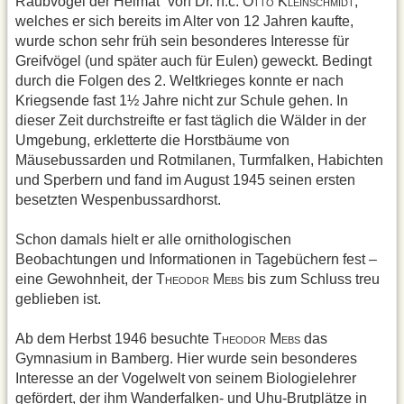
Raubvögel der Heimat“ von Dr. h.c. O
K
,
TTO
LEINSCHMIDT
welches er sich bereits im Alter von 12 Jahren kaufte,
wurde schon sehr früh sein besonderes Interesse für
Greifvögel (und später auch für Eulen) geweckt. Bedingt
durch die Folgen des 2. Weltkrieges konnte er nach
Kriegsende fast 1½ Jahre nicht zur Schule gehen. In
dieser Zeit durchstreifte er fast täglich die Wälder in der
Umgebung, erkletterte die Horstbäume von
Mäusebussarden und Rotmilanen, Turmfalken, Habichten
und Sperbern und fand im August 1945 seinen ersten
besetzten Wespenbussardhorst.
Schon damals hielt er alle ornithologischen
Beobachtungen und Informationen in Tagebüchern fest –
eine Gewohnheit, der T
M
bis zum Schluss treu
HEODOR
EBS
geblieben ist.
Ab dem Herbst 1946 besuchte T
M
das
HEODOR
EBS
Gymnasium in Bamberg. Hier wurde sein besonderes
Interesse an der Vogelwelt von seinem Biologielehrer
gefördert, der ihm Wanderfalken- und Uhu-Brutplätze in