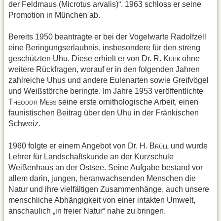
der Feldmaus (Microtus arvalis)“. 1963 schloss er seine
Promotion in München ab.
Bereits 1950 beantragte er bei der Vogelwarte Radolfzell
eine Beringungserlaubnis, insbesondere für den streng
geschützten Uhu. Diese erhielt er von Dr. R. K
ohne
UHK
weitere Rückfragen, worauf er in den folgenden Jahren
zahlreiche Uhus und andere Eulenarten sowie Greifvögel
und Weißstörche beringte. Im Jahre 1953 veröffentlichte
T
M
seine erste ornithologische Arbeit, einen
HEODOR
EBS
faunistischen Beitrag über den Uhu in der Fränkischen
Schweiz.
1960 folgte er einem Angebot von Dr. H. B
und wurde
RÜLL
Lehrer für Landschaftskunde an der Kurzschule
Weißenhaus an der Ostsee. Seine Aufgabe bestand vor
allem darin, jungen, heranwachsenden Menschen die
Natur und ihre vielfältigen Zusammenhänge, auch unsere
menschliche Abhängigkeit von einer intakten Umwelt,
anschaulich „in freier Natur“ nahe zu bringen.