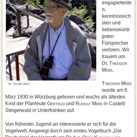
engagierteste
n,
kenntnisreich
sten und
liebenswürdi
gsten
Fürsprecher
verloren. Wir
trauern um
Dr. T
HEODOR
M
.
EBS
T
M
HEODOR
EBS
wurde am 8.
März 1930 in Würzburg geboren und wuchs als ältestes
Kind der Pfarrleute G
und R
M
in Castell/
ERTRUD
UDOLF
EBS
Steigerwald in Unterfranken auf.
Von frühester Jugend an interessierte er sich für die
Vogelwelt. Angeregt durch sein erstes Vogelbuch „Die