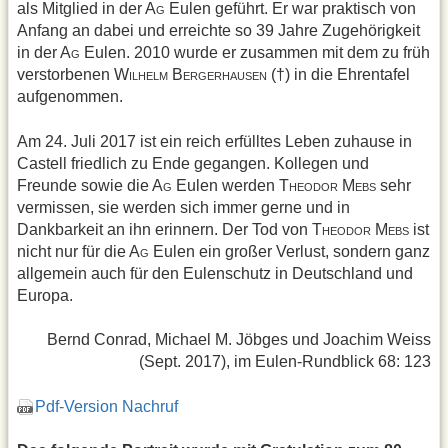
als Mitglied in der A
Eulen geführt. Er war praktisch von
G
Anfang an dabei und erreichte so 39 Jahre Zugehörigkeit
in der A
Eulen. 2010 wurde er zusammen mit dem zu früh
G
verstorbenen W
B
(†) in die Ehrentafel
ILHELM
ERGERHAUSEN
aufgenommen.
Am 24. Juli 2017 ist ein reich erfülltes Leben zuhause in
Castell friedlich zu Ende gegangen. Kollegen und
Freunde sowie die A
Eulen werden T
M
sehr
G
HEODOR
EBS
vermissen, sie werden sich immer gerne und in
Dankbarkeit an ihn erinnern. Der Tod von T
M
ist
HEODOR
EBS
nicht nur für die A
Eulen ein großer Verlust, sondern ganz
G
allgemein auch für den Eulenschutz in Deutschland und
Europa.
Bernd Conrad, Michael M. Jöbges und Joachim Weiss
(Sept. 2017), im Eulen-Rundblick 68: 123
Pdf-Version Nachruf