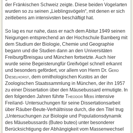
der Fränkischen Schweiz zeigte. Diese beiden Vogelarten
wurden so zu seinen „Lieblingsvögeln“, mit denen er sich
zeitlebens am intensivsten beschäftigt hat.
So lag es nur nahe, dass er nach dem Abitur 1949 seinen
Neigungen entsprechend an der Hochschule Bamberg mit
dem Studium der Biologie, Chemie und Geographie
begann und die Studien dann an den Universitäten
Freiburg/Breisgau und München fortsetzte. Auch hier
wurde seine Begeisterungfür Greifvögel schnell erkannt
und besonders gefördert, vor allem von Herrn Dr. G
ERD
D
, dem ornithologischen Kustos an der
IESELHORST
Zoologischen Staatssammlung in München, der ihn 1957
zu einer Dissertation über den Mäusebussard ermutigte. In
den folgenden Jahren führte T
M
intensive
HEODOR
EBS
Freiland- Untersuchungen für seine Dissertationsarbeit
über Räuber-Beute-Verhältnisse durch, die den Titel trug
„Untersuchungen zur Biologie und Populationsdynamik
des Mäusebussards (Buteo buteo) unter besonderer
Berücksichtigung der Abhängigkeit vom Massenwechsel