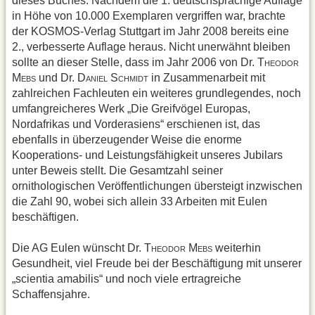
dieses Buches. Nachdem die 1. deutschsprachige Auflage
in Höhe von 10.000 Exemplaren vergriffen war, brachte
der KOSMOS-Verlag Stuttgart im Jahr 2008 bereits eine
2., verbesserte Auflage heraus. Nicht unerwähnt bleiben
sollte an dieser Stelle, dass im Jahr 2006 von Dr. T
HEODOR
M
und Dr. D
S
in Zusammenarbeit mit
EBS
ANIEL
CHMIDT
zahlreichen Fachleuten ein weiteres grundlegendes, noch
umfangreicheres Werk „Die Greifvögel Europas,
Nordafrikas und Vorderasiens“ erschienen ist, das
ebenfalls in überzeugender Weise die enorme
Kooperations- und Leistungsfähigkeit unseres Jubilars
unter Beweis stellt. Die Gesamtzahl seiner
ornithologischen Veröffentlichungen übersteigt inzwischen
die Zahl 90, wobei sich allein 33 Arbeiten mit Eulen
beschäftigen.
Die AG Eulen wünscht Dr. T
M
weiterhin
HEODOR
EBS
Gesundheit, viel Freude bei der Beschäftigung mit unserer
„scientia amabilis“ und noch viele ertragreiche
Schaffensjahre.