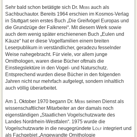
Sehr bald schon betätigte sich Dr. M
auch als
EBS
Sachbuchautor. Bereits 1964 erschien im Kosmos-Verlag
in Stuttgart sein erstes Buch „Die Greifvögel Europas und
die Grundzüge der Falknerei“. Mit diesem Werk sowie
auch dem wenig später erschienenen Buch „Eulen und
Käuze“ hat er diese Vogelfamilien einem breiten
Leserpublikum in verständlicher, geradezu fesselnder
Weise nahegebracht. Für viele, vor allem junge
Ornithologen, waren diese Bücher oftmals die
Einstiegslektüre in den Vogel- und Naturschutz.
Entsprechend wurden diese Bücher in den folgenden
Jahren nicht nur mehrfach aufgelegt, sondern inhaltlich
auch völlig überarbeitet.
Am 1. Oktober 1970 begann Dr. M
seinen Dienst als
EBS
wissenschaftlicher Mitarbeiter an der damals noch
eigenständigen „Staatlichen Vogelschutzwarte des
Landes Nordrhein-Westfalen“. 1975 wurde die
Vogelschutzwarte in die neugegründete L
integriert und
ÖLF
als Fachgebiet „Angewandte Ornithologie