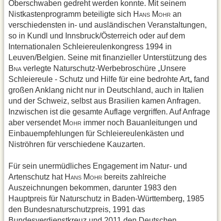
Oberschwaben gedreht werden konnte. Mit seinem
Nistkastenprogramm beteiligte sich H
M
an
ANS
OHR
verschiedensten in- und ausländischen Veranstaltungen,
so in Kundl und Innsbruck/Österreich oder auf dem
Internationalen Schleiereulenkongress 1994 in
Leuven/Belgien. Seine mit finanzieller Unterstützung des
B
verlegte Naturschutz-Werbebroschüre „Unsere
NA
Schleiereule - Schutz und Hilfe für eine bedrohte Art„ fand
großen Anklang nicht nur in Deutschland, auch in Italien
und der Schweiz, selbst aus Brasilien kamen Anfragen.
Inzwischen ist die gesamte Auflage vergriffen. Auf Anfrage
aber versendet M
immer noch Bauanleitungen und
OHR
Einbauempfehlungen für Schleiereulenkästen und
Niströhren für verschiedene Kauzarten.
Für sein unermüdliches Engagement im Natur- und
Artenschutz hat H
M
bereits zahlreiche
ANS
OHR
Auszeichnungen bekommen, darunter 1983 den
Hauptpreis für Naturschutz in Baden-Württemberg, 1985
den Bundesnaturschutzpreis, 1991 das
Bundesverdienstkreuz und 2011 den Deutschen