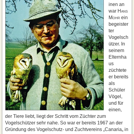
inen an
war H
ANS
M
ein
OHR
begeister
ter
Vogelsch
ützer. In
seinem
Elternha
us
züchtete
er bereits
als
Schüler
Vögel,
und für
einen,
der Tiere liebt, liegt der Schritt vom Züchter zum
Vogelschützer sehr nahe. So war er bereits 1967 an der
Gründung des Vogelschutz- und Zuchtvereins „Canaria„ in