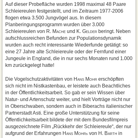
Auf dieser Probefläche wurden 1998 maximal 48 Paare
Schleiereulen festgestellt, und im Zeitraum 1977-2006
flogen etwa 3.500 Jungvögel aus. In diesem
Planberingungsprogramm wurden über 3.000
Schleiereulen von R. M
und K. G
beringt. Neben
ACHE
ELDER
aufschlussreichen Befunden zur Populationsdynamik
wurden auch recht interessante Wiederfunde getätigt: so
eine 27 Jahre alte Schleiereule oder der Fernfund einer
Jungeule in England, die in nur sechs Monaten rund 1.000
km zurückgelegt hatte!
Die Vogelschutzaktivitäten von H
M
erschöpften
ANS
OHR
sich nicht im Nistkastenbau, er leistete auch Beachtliches
in der Öffentlichkeitsarbeit. So gab er sein Wissen über
Natur- und Artenschutz weiter, und hielt Vorträge nicht nur
in Oberschwaben, sondern auch in Biberachs italienischer
Partnerstadt Asti. Eine große Unterstützung für seine
Öffentlichkeitsarbeit bildete der mit dem Bundesfilmpreis
ausgezeichnete Film „Rückkehr der Schleiereule“, der nur
aufgrund der Erfahrungen H
M
von H. B
in
ANS
OHRs
ARTH