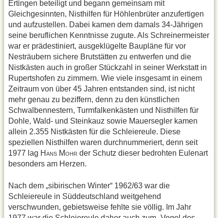
Ertingen beteiligt und begann gemeinsam mit
Gleichgesinnten, Nisthilfen für Höhlenbrüter anzufertigen
und aufzustellen. Dabei kamen dem damals 34-Jährigen
seine beruflichen Kenntnisse zugute. Als Schreinermeister
war er prädestiniert, ausgeklügelte Baupläne für vor
Nesträubern sichere Brutstätten zu entwerfen und die
Nistkästen auch in großer Stückzahl in seiner Werkstatt in
Rupertshofen zu zimmern. Wie viele insgesamt in einem
Zeitraum von über 45 Jahren entstanden sind, ist nicht
mehr genau zu beziffern, denn zu den künstlichen
Schwalbennestern, Turmfalkenkästen und Nisthilfen für
Dohle, Wald- und Steinkauz sowie Mauersegler kamen
allein 2.355 Nistkästen für die Schleiereule. Diese
speziellen Nisthilfen waren durchnummeriert, denn seit
1977 lag H
M
der Schutz dieser bedrohten Eulenart
ANS
OHR
besonders am Herzen.
Nach dem „sibirischen Winter“ 1962/63 war die
Schleiereule in Süddeutschland weitgehend
verschwunden, gebietsweise fehlte sie völlig. Im Jahr
1977 war die Schleiereule daher auch zum „Vogel des