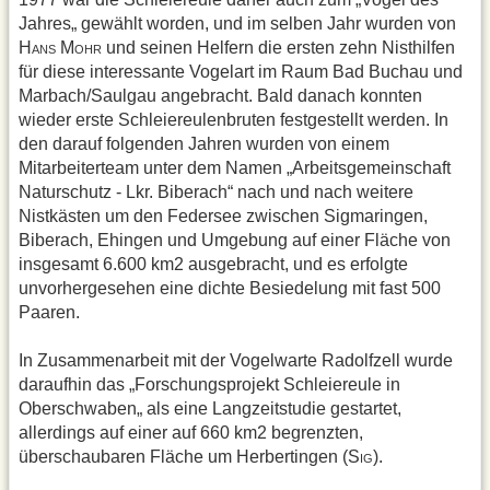
Jahres„ gewählt worden, und im selben Jahr wurden von
H
M
und seinen Helfern die ersten zehn Nisthilfen
ANS
OHR
für diese interessante Vogelart im Raum Bad Buchau und
Marbach/Saulgau angebracht. Bald danach konnten
wieder erste Schleiereulenbruten festgestellt werden. In
den darauf folgenden Jahren wurden von einem
Mitarbeiterteam unter dem Namen „Arbeitsgemeinschaft
Naturschutz - Lkr. Biberach“ nach und nach weitere
Nistkästen um den Federsee zwischen Sigmaringen,
Biberach, Ehingen und Umgebung auf einer Fläche von
insgesamt 6.600 km2 ausgebracht, und es erfolgte
unvorhergesehen eine dichte Besiedelung mit fast 500
Paaren.
In Zusammenarbeit mit der Vogelwarte Radolfzell wurde
daraufhin das „Forschungsprojekt Schleiereule in
Oberschwaben„ als eine Langzeitstudie gestartet,
allerdings auf einer auf 660 km2 begrenzten,
überschaubaren Fläche um Herbertingen (S
).
IG