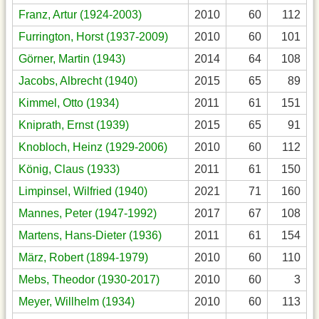
Franz, Artur (1924-2003)
2010
60
112
Furrington, Horst (1937-2009)
2010
60
101
Görner, Martin (1943)
2014
64
108
Jacobs, Albrecht (1940)
2015
65
89
Kimmel, Otto (1934)
2011
61
151
Kniprath, Ernst (1939)
2015
65
91
Knobloch, Heinz (1929-2006)
2010
60
112
König, Claus (1933)
2011
61
150
Limpinsel, Wilfried (1940)
2021
71
160
Mannes, Peter (1947-1992)
2017
67
108
Martens, Hans-Dieter (1936)
2011
61
154
März, Robert (1894-1979)
2010
60
110
Mebs, Theodor (1930-2017)
2010
60
3
Meyer, Willhelm (1934)
2010
60
113