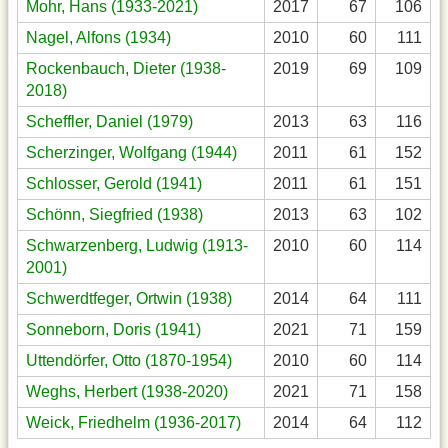
Mohr, Hans (1933-2021)
2017
67
106
Nagel, Alfons (1934)
2010
60
111
Rockenbauch, Dieter (1938-
2019
69
109
2018)
Scheffler, Daniel (1979)
2013
63
116
Scherzinger, Wolfgang (1944)
2011
61
152
Schlosser, Gerold (1941)
2011
61
151
Schönn, Siegfried (1938)
2013
63
102
Schwarzenberg, Ludwig (1913-
2010
60
114
2001)
Schwerdtfeger, Ortwin (1938)
2014
64
111
Sonneborn, Doris (1941)
2021
71
159
Uttendörfer, Otto (1870-1954)
2010
60
114
Weghs, Herbert (1938-2020)
2021
71
158
Weick, Friedhelm (1936-2017)
2014
64
112