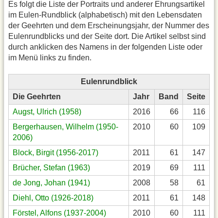
Es folgt die Liste der Portraits und anderer Ehrungsartikel
im Eulen-Rundblick (alphabetisch) mit den Lebensdaten
der Geehrten und dem Erscheinungsjahr, der Nummer des
Eulenrundblicks und der Seite dort. Die Artikel selbst sind
durch anklicken des Namens in der folgenden Liste oder
im Menü links zu finden.
Eulenrundblick
Die Geehrten
Jahr
Band
Seite
Augst, Ulrich (1958)
2016
66
116
Bergerhausen, Wilhelm (1950-
2010
60
109
2006)
Block, Birgit (1956-2017)
2011
61
147
Brücher, Stefan (1963)
2019
69
111
de Jong, Johan (1941)
2008
58
61
Diehl, Otto (1926-2018)
2011
61
148
Förstel, Alfons (1937-2004)
2010
60
111