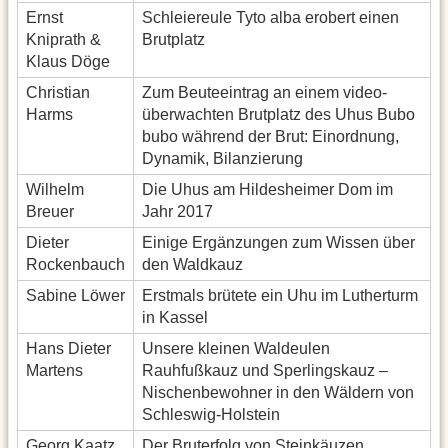
Ernst
Schleiereule Tyto alba erobert einen
Kniprath &
Brutplatz
Klaus Döge
Christian
Zum Beuteeintrag an einem video-
Harms
überwachten Brutplatz des Uhus Bubo
bubo während der Brut: Einordnung,
Dynamik, Bilanzierung
Wilhelm
Die Uhus am Hildesheimer Dom im
Breuer
Jahr 2017
Dieter
Einige Ergänzungen zum Wissen über
Rockenbauch
den Waldkauz
Sabine Löwer
Erstmals brütete ein Uhu im Lutherturm
in Kassel
Hans Dieter
Unsere kleinen Waldeulen
Martens
Rauhfußkauz und Sperlingskauz –
Nischenbewohner in den Wäldern von
Schleswig-Holstein
Georg Kaatz
Der Bruterfolg von Steinkäuzen