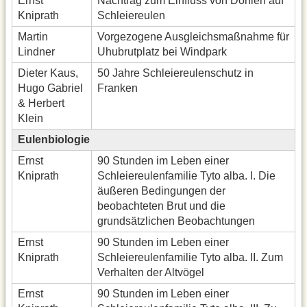
Ernst
Nachtrag zum Einfluss von Dohlen auf
Kniprath
Schleiereulen
Martin
Vorgezogene Ausgleichsmaßnahme für
Lindner
Uhubrutplatz bei Windpark
Dieter Kaus,
50 Jahre Schleiereulenschutz in
Hugo Gabriel
Franken
& Herbert
Klein
Eulenbiologie
Ernst
90 Stunden im Leben einer
Kniprath
Schleiereulenfamilie Tyto alba. I. Die
äußeren Bedingungen der
beobachteten Brut und die
grundsätzlichen Beobachtungen
Ernst
90 Stunden im Leben einer
Kniprath
Schleiereulenfamilie Tyto alba. II. Zum
Verhalten der Altvögel
Ernst
90 Stunden im Leben einer