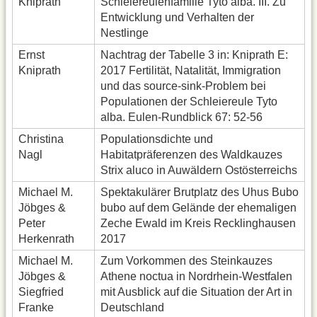
Kniprath
Schleiereulenfamilie Tyto alba. III. Zu
Entwicklung und Verhalten der
Nestlinge
Ernst
Nachtrag der Tabelle 3 in: Kniprath E:
Kniprath
2017 Fertilität, Natalität, Immigration
und das source-sink-Problem bei
Populationen der Schleiereule Tyto
alba. Eulen-Rundblick 67: 52-56
Christina
Populationsdichte und
Nagl
Habitatpräferenzen des Waldkauzes
Strix aluco in Auwäldern Ostösterreichs
Michael M.
Spektakulärer Brutplatz des Uhus Bubo
Jöbges &
bubo auf dem Gelände der ehemaligen
Peter
Zeche Ewald im Kreis Recklinghausen
Herkenrath
2017
Michael M.
Zum Vorkommen des Steinkauzes
Jöbges &
Athene noctua in Nordrhein-Westfalen
Siegfried
mit Ausblick auf die Situation der Art in
Franke
Deutschland