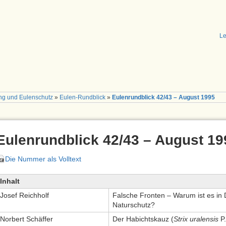
Le
ng und Eulenschutz
»
Eulen-Rundblick
»
Eulenrundblick 42/43 – August 1995
Eulenrundblick 42/43 – August 19
Die Nummer als Volltext
Inhalt
Josef Reichholf
Falsche Fronten – Warum ist es in
Naturschutz?
Norbert Schäffer
Der Habichtskauz (
Strix uralensis
P.