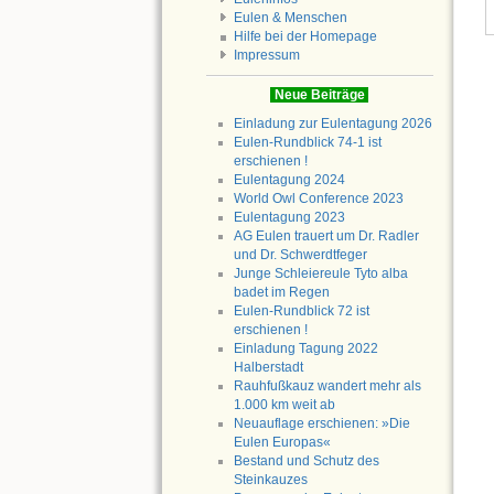
Eulen & Menschen
Hilfe bei der Homepage
Impressum
Neue Beiträge
Einladung zur Eulentagung 2026
Eulen-Rundblick 74-1 ist
erschienen !
Eulentagung 2024
World Owl Conference 2023
Eulentagung 2023
AG Eulen trauert um Dr. Radler
und Dr. Schwerdtfeger
Junge Schleiereule Tyto alba
badet im Regen
Eulen-Rundblick 72 ist
erschienen !
Einladung Tagung 2022
Halberstadt
Rauhfußkauz wandert mehr als
1.000 km weit ab
Neuauflage erschienen: »Die
Eulen Europas«
Bestand und Schutz des
Steinkauzes