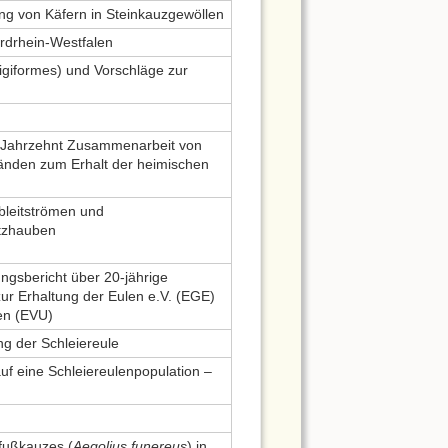
lung von Käfern in Steinkauzgewöllen
rdrhein-Westfalen
rigiformes) und Vorschläge zur
n Jahrzehnt Zusammenarbeit von
nden zum Erhalt der heimischen
bleitströmen und
utzhauben
gsbericht über 20-jährige
ur Erhaltung der Eulen e.V. (EGE)
en (EVU)
g der Schleiereule
uf eine Schleiereulenpopulation –
fußkauzes (
Aegolius funereus
) in