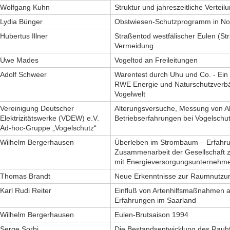
Wolfgang Kuhn
Struktur und jahreszeitliche Vertei
Lydia Bünger
Obstwiesen-Schutzprogramm in No
Hubertus Illner
Straßentod westfälischer Eulen (St
Vermeidung
Uwe Mades
Vogeltod an Freileitungen
Adolf Schweer
Warentest durch Uhu und Co. - Ei
RWE Energie und Naturschutzverbä
Vogelwelt
Vereinigung Deutscher
Alterungsversuche, Messung von A
Elektrizitätswerke (VDEW) e.V.
Betriebserfahrungen bei Vogelsch
Ad-hoc-Gruppe „Vogelschutz“
Wilhelm Bergerhausen
Überleben im Strombaum – Erfahrun
Zusammenarbeit der Gesellschaft z
mit Energieversorgungsunternehm
Thomas Brandt
Neue Erkenntnisse zur Raumnutzun
Karl Rudi Reiter
Einfluß von Artenhilfsmaßnahmen a
Erfahrungen im Saarland
Wilhelm Bergerhausen
Eulen-Brutsaison 1994
Serge Sorbi
Die Bestandsentwicklung des Rauh