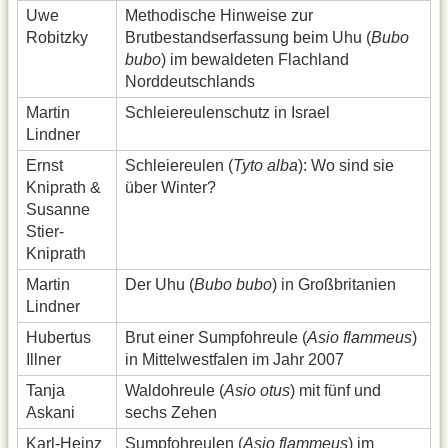
Uwe
Methodische Hinweise zur
Robitzky
Brutbestandserfassung beim Uhu (
Bubo
bubo
) im bewaldeten Flachland
Norddeutschlands
Martin
Schleiereulenschutz in Israel
Lindner
Ernst
Schleiereulen (
Tyto alba
): Wo sind sie
Kniprath &
über Winter?
Susanne
Stier-
Kniprath
Martin
Der Uhu (
Bubo bubo
) in Großbritanien
Lindner
Hubertus
Brut einer Sumpfohreule (
Asio flammeus
)
Illner
in Mittelwestfalen im Jahr 2007
Tanja
Waldohreule (
Asio otus
) mit fünf und
Askani
sechs Zehen
Karl-Heinz
Sumpfohreulen (
Asio flammeus
) im