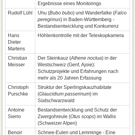
Ergebnisse eines Monitorings
Rudolf Lühl
Uhu (
Bubo bubo
) und Wanderfalke (
Falco
peregrinus
) in Baden-Württemberg -
Bestandsentwicklung und Konkurrenz
Hans
Höhlenkontrolle mit der Teleskopkamera
Dieter
Martens
Christian
Der Steinkauz (
Athene noctua
) in der
Meisser
Westschweiz (Genf, Ajoie):
Schutzprojekte und Erfahrungen nach
mehr als 20 Jahren Erfassung
Christoph
Struktur der Sperlingskauzhabitate
Purschke
(
Glaucidium passerinum
) im
Südschwarzwald
Antoine
Bestandsentwicklung und Schutz der
Sierro
Zwergohreule (
Otus scops
) im Wallis
(Schweizer Alpen)
Benoir
Schnee-Eulen und Lemminge - Eine