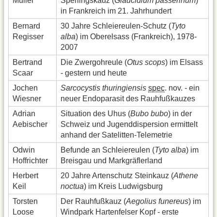
Muller
Sperlingskauz (
Glaucidium passerinum
)
in Frankreich im 21. Jahrhundert
Bernard
30 Jahre Schleiereulen-Schutz (
Tyto
Regisser
alba
) im Oberelsass (Frankreich), 1978-
2007
Bertrand
Die Zwergohreule (
Otus scops
) im Elsass
Scaar
- gestern und heute
Jochen
Sarcocystis thuringiensis
spec
. nov. - ein
Wiesner
neuer Endoparasit des Rauhfußkauzes
Adrian
Situation des Uhus (
Bubo bubo
) in der
Aebischer
Schweiz und Jugenddispersion ermittelt
anhand der Satelitten-Telemetrie
Odwin
Befunde an Schleiereulen (
Tyto alba
) im
Hoffrichter
Breisgau und Markgräflerland
Herbert
20 Jahre Artenschutz Steinkauz (
Athene
Keil
noctua
) im Kreis Ludwigsburg
Torsten
Der Rauhfußkauz (
Aegolius funereus
) im
Loose
Windpark Hartenfelser Kopf - erste