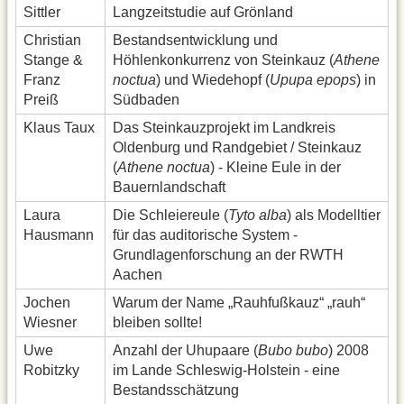
Sittler
Langzeitstudie auf Grönland
Christian
Bestandsentwicklung und
Stange &
Höhlenkonkurrenz von Steinkauz (
Athene
Franz
noctua
) und Wiedehopf (
Upupa epops
) in
Preiß
Südbaden
Klaus Taux
Das Steinkauzprojekt im Landkreis
Oldenburg und Randgebiet / Steinkauz
(
Athene noctua
) - Kleine Eule in der
Bauernlandschaft
Laura
Die Schleiereule (
Tyto alba
) als Modelltier
Hausmann
für das auditorische System -
Grundlagenforschung an der RWTH
Aachen
Jochen
Warum der Name „Rauhfußkauz“ „rauh“
Wiesner
bleiben sollte!
Uwe
Anzahl der Uhupaare (
Bubo bubo
) 2008
Robitzky
im Lande Schleswig-Holstein - eine
Bestandsschätzung