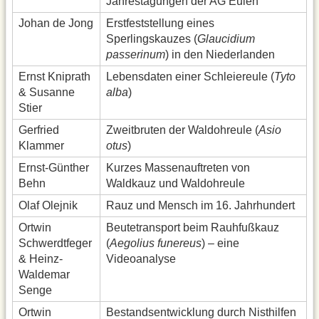
Jahrestagungen der AG Eulen
Johan de Jong
Erstfeststellung eines
Sperlingskauzes (
Glaucidium
passerinum
) in den Niederlanden
Ernst Kniprath
Lebensdaten einer Schleiereule (
Tyto
& Susanne
alba
)
Stier
Gerfried
Zweitbruten der Waldohreule (
Asio
Klammer
otus
)
Ernst-Günther
Kurzes Massenauftreten von
Behn
Waldkauz und Waldohreule
Olaf Olejnik
Rauz und Mensch im 16. Jahrhundert
Ortwin
Beutetransport beim Rauhfußkauz
Schwerdtfeger
(
Aegolius funereus
) – eine
& Heinz-
Videoanalyse
Waldemar
Senge
Ortwin
Bestandsentwicklung durch Nisthilfen