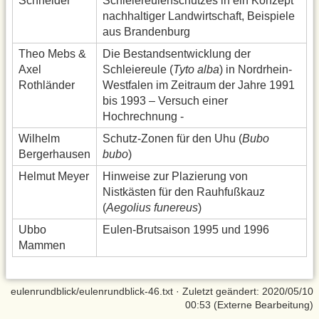
Schneider
Schleiereulenschutzes in ein Konzept
nachhaltiger Landwirtschaft, Beispiele
aus Brandenburg
Theo Mebs &
Die Bestandsentwicklung der
Axel
Schleiereule (
Tyto alba
) in Nordrhein-
Rothländer
Westfalen im Zeitraum der Jahre 1991
bis 1993 – Versuch einer
Hochrechnung -
Wilhelm
Schutz-Zonen für den Uhu (
Bubo
Bergerhausen
bubo
)
Helmut Meyer
Hinweise zur Plazierung von
Nistkästen für den Rauhfußkauz
(
Aegolius funereus
)
Ubbo
Eulen-Brutsaison 1995 und 1996
Mammen
eulenrundblick/eulenrundblick-46.txt
· Zuletzt geändert: 2020/05/10
00:53 (Externe Bearbeitung)