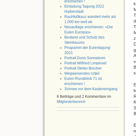
erschienen !
k
Einladung Tagung 2022
M
Halberstadt
T
Rauhfußkauz wandert mehr als
d
1.000 km weit ab
T
Neuauflage erschienen: »Die
Eulen Europas«
Bestand und Schutz des
z
Steinkauzes
D
Programm der Eulentagung
g
2021
A
Portrait Doris Sonneborn
v
Portrait Wilfried Limpinsel
B
Portrait Stefan Brücher
s
Wegweisendes Urteil
Eulen-Rundblick 71 ist
erschienen !
E
Schnee vor dem Kasteneingang
b
R
6 Beiträge und 2 Kommentare im
K
Mitgliederbereich
S
B
E
n