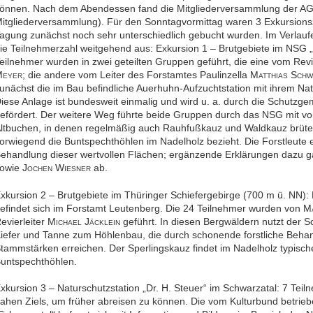
önnen. Nach dem Abendessen fand die Mitgliederversammlung der AG Eu
itgliederversammlung). Für den Sonntagvormittag waren 3 Exkursionsz
agung zunächst noch sehr unterschiedlich gebucht wurden. Im Verlaufe
ie Teilnehmerzahl weitgehend aus: Exkursion 1 – Brutgebiete im NSG „
eilnehmer wurden in zwei geteilten Gruppen geführt, die eine vom Revi
M
; die andere vom Leiter des Forstamtes Paulinzella M
S
EYER
ATTHIAS
CHW
unächst die im Bau befindliche Auerhuhn-Aufzuchtstation mit ihrem Na
iese Anlage ist bundesweit einmalig und wird u. a. durch die Schutzg
efördert. Der weitere Weg führte beide Gruppen durch das NSG mit 
ltbuchen, in denen regelmäßig auch Rauhfußkauz und Waldkauz brüte
orwiegend die Buntspechthöhlen im Nadelholz bezieht. Die Forstleute erlä
ehandlung dieser wertvollen Flächen; ergänzende Erklärungen dazu 
owie J
W
ab.
OCHEN
IESNER
xkursion 2 – Brutgebiete im Thüringer Schiefergebirge (700 m ü. NN):
efindet sich im Forstamt Leutenberg. Die 24 Teilnehmer wurden von M
evierleiter M
J
geführt. In diesen Bergwäldern nutzt der 
ICHAEL
ÄCKLEIN
iefer und Tanne zum Höhlenbau, die durch schonende forstliche Behan
tammstärken erreichen. Der Sperlingskauz findet im Nadelholz typisch
untspechthöhlen.
xkursion 3 – Naturschutzstation „Dr. H. Steuer“ im Schwarzatal: 7 Teil
ahen Ziels, um früher abreisen zu können. Die vom Kulturbund betrie