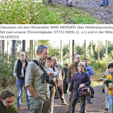
Diskussion mit dem Revierleiter MAIK MEIßNER über Höhlenbaumschut
Bild zwei unserer Ehrenmitglieder OTTO DIEHL (1. v.l.) und in der Mit
HILLERICH)