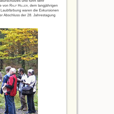
Naturschutzes und führt sehr
de von R
H
, dem langjährigen
ALF
ILLER
er Laubfärbung waren die Exkursionen
ner Abschluss der 28. Jahrestagung