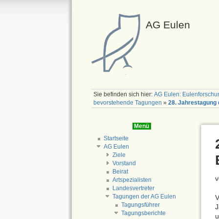
AG Eulen
Sie befinden sich hier:
AG Eulen: Eulenforschu
bevorstehende Tagungen
»
28. Jahrestagung 
Menü
Startseite
AG Eulen
Ziele
Vorstand
Beirat
v
Artspezialisten
Landesvertreter
Tagungen der AG Eulen
V
Tagungsführer
J
Tagungsberichte
u