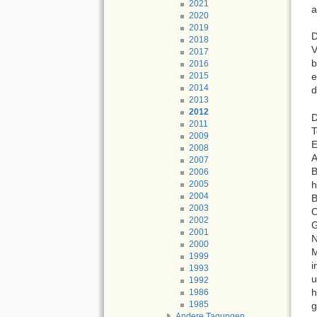
2021
a
2020
2019
D
2018
V
2017
b
2016
2015
e
2014
d
2013
2012
D
2011
T
2009
E
2008
A
2007
B
2006
h
2005
2004
B
2003
O
2002
2001
N
2000
1999
i
1993
u
1992
h
1986
1985
g
Andere Tagungen