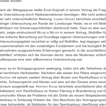
utzbar wurden.
ach der Mittagspause stellte Ernst Kniprath in seinem Vortrag die Fra
ie Unterstützung durch Nistkastenaktionen benötigen. Wie nicht ander
ier sehr unterschiedlicher Meinung. L
U
berichtete anschlie
UDWIG
PHUES
ähriger Untersuchung am Rande der Lüneburger Heide, wo er mit Nist
lthölzern mit Schwarzspechthöhlen überbrückt hatte. Dass es aber auc
eht, zeigte eindrucksvoll W
M
in seinem Vortrag „Nisthilfen 
ILHELM
EYER
ine kritische Betrachtung auf Grundlage eigener Untersuchungen und L
ntersuchungsgebiet verzichtet er völlig auf Nisthilfen, legt dagegen seh
usammenarbeit mit den zuständigen Forstämtern und hat bezüglich Br
ahrzehnten ausgezeichnete Erfahrungen gemacht. In der anschließend
isthilfen“ erhitzten sich die Gemüter derart, dass der Moderator schlic
affeepause eine sehr willkommene Unterbrechung war.
evor es im Vortragsprogramm weiterging, trafen sich alle Teilnehmer
ei herrlichem Herbstwetter. Nachdem alle wieder ihre Plätze eingenomm
M
mit seinem zweiten Vortrag über Bruten vom Rauhfußkauz in b
ARTENS
ohle, Schwarzspecht und Marder und wies auf den Einsatz eines neuen
orraum ausgestellt war. H
K
berichtete anschließend über di
ARTMUT
OLBE
istkästen) vom Rauhfußkauz im Hohen Fläming in Brandenburg und G
umorvoller Weise die Probleme mit der Dohle als neuem Nistplatzkonku
teinkauz in Schleswig Holstein dar. Den Abschluss des Vortragsprogra
rage behandelte, ob Nistkästen für den Sperlingskauz überflüssig oder 