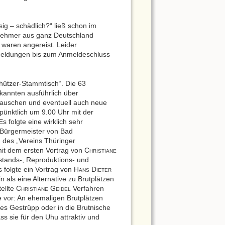
sig – schädlich?“ ließ schon im
lnehmer aus ganz Deutschland
waren angereist. Leider
nmeldungen bis zum Anmeldeschluss
hützer-Stammtisch“. Die 63
ekannten ausführlich über
tauschen und eventuell auch neue
ünktlich um 9.00 Uhr mit der
 Es folgte eine wirklich sehr
 Bürgermeister von Bad
 des „Vereins Thüringer
it dem ersten Vortrag von C
HRISTIANE
estands-, Reproduktions- und
folgte ein Vortrag von H
D
ANS
IETER
n als eine Alternative zu Brutplätzen
ellte C
G
Verfahren
HRISTIANE
EIDEL
 vor: An ehemaligen Brutplätzen
es Gestrüpp oder in die Brutnische
ss sie für den Uhu attraktiv und