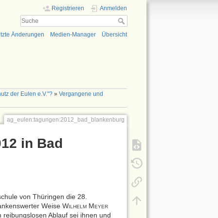
Registrieren
Anmelden
tzte Änderungen
Medien-Manager
Übersicht
utz der Eulen e.V."?
»
Vergangene und
ag_eulen:tagungen:2012_bad_blankenburg
012 in Bad
chule von Thüringen die 28.
 dankenswerter Weise W
M
ILHELM
EYER
reibungslosen Ablauf sei ihnen und