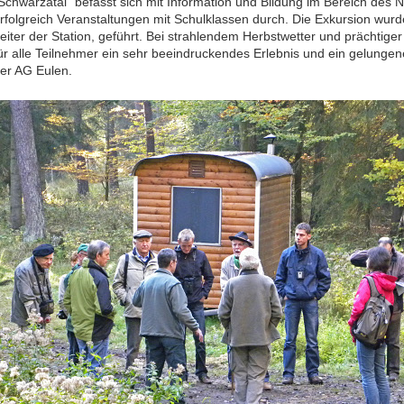
Schwarzatal“ befasst sich mit Information und Bildung im Bereich des 
rfolgreich Veranstaltungen mit Schulklassen durch. Die Exkursion wur
eiter der Station, geführt. Bei strahlendem Herbstwetter und prächtig
ür alle Teilnehmer ein sehr beeindruckendes Erlebnis und ein gelunge
er AG Eulen.