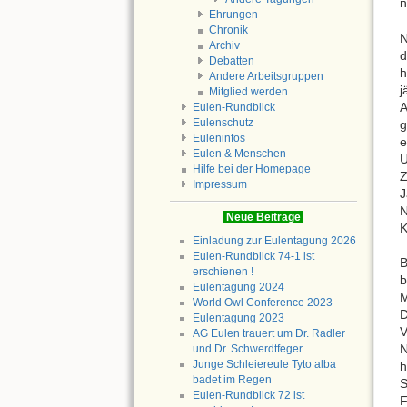
n
Ehrungen
Chronik
N
Archiv
d
Debatten
h
Andere Arbeitsgruppen
j
Mitglied werden
A
Eulen-Rundblick
Eulenschutz
g
Euleninfos
e
Eulen & Menschen
U
Hilfe bei der Homepage
Z
Impressum
J
N
Neue Beiträge
K
Einladung zur Eulentagung 2026
Eulen-Rundblick 74-1 ist
B
erschienen !
b
Eulentagung 2024
World Owl Conference 2023
D
Eulentagung 2023
V
AG Eulen trauert um Dr. Radler
N
und Dr. Schwerdtfeger
Junge Schleiereule Tyto alba
h
badet im Regen
S
Eulen-Rundblick 72 ist
F