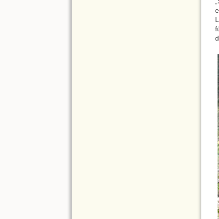
„
e
L
f
d