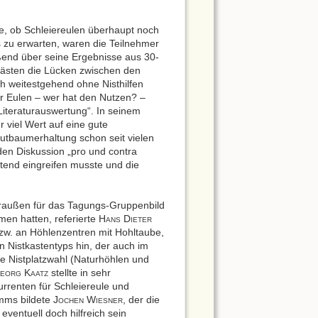
ge, ob Schleiereulen überhaupt noch
s zu erwarten, waren die Teilnehmer
ßend über seine Ergebnisse aus 30-
kästen die Lücken zwischen den
h weitestgehend ohne Nisthilfen
für Eulen – wer hat den Nutzen? –
iteraturauswertung“. In seinem
r viel Wert auf eine gute
utbaumerhaltung schon seit vielen
en Diskussion „pro und contra
htend eingreifen musste und die
 draußen für das Tagungs-Gruppenbild
en hatten, referierte H
D
ANS
IETER
zw. an Höhlenzentren mit Hohltaube,
 Nistkastentyps hin, der auch im
e Nistplatzwahl (Naturhöhlen und
K
stellte in sehr
EORG
AATZ
rrenten für Schleiereule und
mms bildete J
W
, der die
OCHEN
IESNER
eventuell doch hilfreich sein