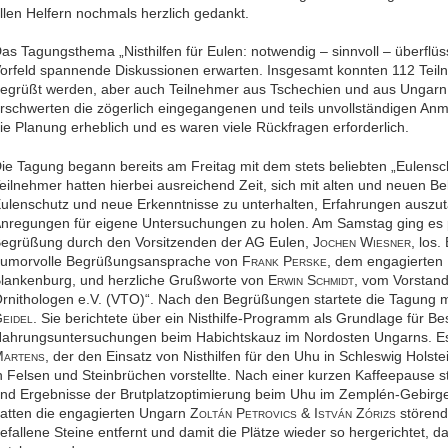
llen Helfern nochmals herzlich gedankt.
as Tagungsthema „Nisthilfen für Eulen: notwendig – sinnvoll – überflüs
orfeld spannende Diskussionen erwarten. Insgesamt konnten 112 Tei
egrüßt werden, aber auch Teilnehmer aus Tschechien und aus Ungarn 
rschwerten die zögerlich eingegangenen und teils unvollständigen A
ie Planung erheblich und es waren viele Rückfragen erforderlich.
ie Tagung begann bereits am Freitag mit dem stets beliebten „Eulensc
eilnehmer hatten hierbei ausreichend Zeit, sich mit alten und neuen B
ulenschutz und neue Erkenntnisse zu unterhalten, Erfahrungen auszu
nregungen für eigene Untersuchungen zu holen. Am Samstag ging es p
egrüßung durch den Vorsitzenden der AG Eulen, J
W
, los.
OCHEN
IESNER
umorvolle Begrüßungsansprache von F
P
, dem engagierten
RANK
ERSKE
lankenburg, und herzliche Grußworte von E
S
, vom Vorstand
RWIN
CHMIDT
rnithologen e.V. (VTO)“. Nach den Begrüßungen startete die Tagung m
G
. Sie berichtete über ein Nisthilfe-Programm als Grundlage für B
EIDEL
ahrungsuntersuchungen beim Habichtskauz im Nordosten Ungarns. Es 
M
, der den Einsatz von Nisthilfen für den Uhu in Schleswig Holstei
ARTENS
n Felsen und Steinbrüchen vorstellte. Nach einer kurzen Kaffeepause st
nd Ergebnisse der Brutplatzoptimierung beim Uhu im Zemplén-Gebirge
atten die engagierten Ungarn Z
P
& I
Z
störend
OLTÁN
ETROVICS
STVÁN
ÓRIZS
efallene Steine entfernt und damit die Plätze wieder so hergerichtet, da