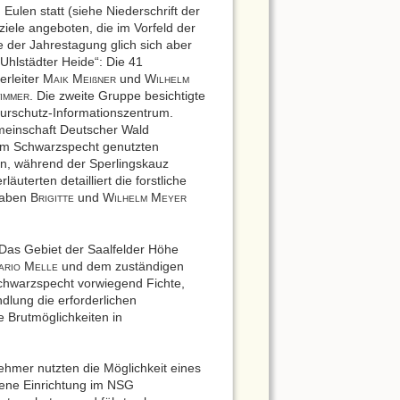
len statt (siehe Niederschrift der
iele angeboten, die im Vorfeld der
 der Jahrestagung glich sich aber
Uhlstädter Heide“: Die 41
erleiter M
M
und W
AIK
EIßNER
ILHELM
. Die zweite Gruppe besichtigte
IMMER
turschutz-Informationszentrum.
emeinschaft Deutscher Wald
vom Schwarzspecht genutzten
n, während der Sperlingskauz
uterten detailliert die forstliche
gaben B
und W
M
RIGITTE
ILHELM
EYER
 Das Gebiet der Saalfelder Höhe
M
und dem zuständigen
ARIO
ELLE
Schwarzspecht vorwiegend Fichte,
dlung die erforderlichen
e Brutmöglichkeiten in
nehmer nutzten die Möglichkeit eines
bene Einrichtung im NSG