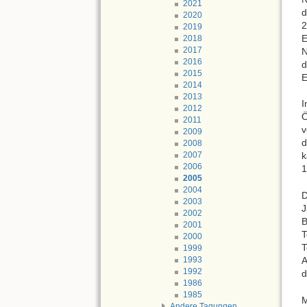
2021
d
2020
2
2019
E
2018
2017
N
2016
d
2015
E
2014
2013
I
2012
Ö
2011
v
2009
d
2008
2007
k
2006
1
2005
2004
D
2003
J
2002
B
2001
T
2000
T
1999
A
1993
1992
d
1986
1985
M
Andere Tagungen