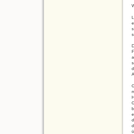
W
L
e
s
s
D
F
a
s
d
A
G
m
H
G
b
e
d
d
ü