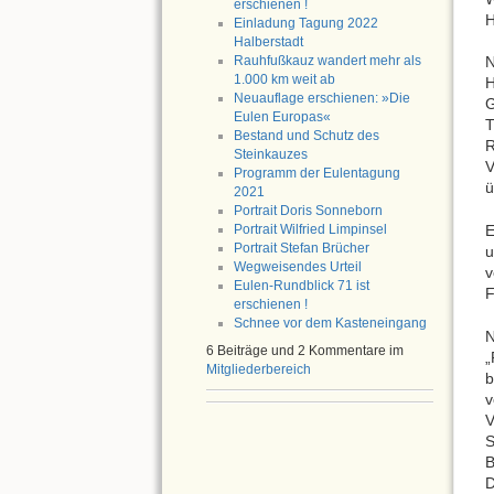
erschienen !
H
Einladung Tagung 2022
Halberstadt
Rauhfußkauz wandert mehr als
N
1.000 km weit ab
H
Neuauflage erschienen: »Die
Eulen Europas«
T
Bestand und Schutz des
Steinkauzes
V
Programm der Eulentagung
ü
2021
Portrait Doris Sonneborn
Portrait Wilfried Limpinsel
E
Portrait Stefan Brücher
u
Wegweisendes Urteil
v
Eulen-Rundblick 71 ist
F
erschienen !
Schnee vor dem Kasteneingang
N
6 Beiträge und 2 Kommentare im
„
Mitgliederbereich
b
v
V
S
B
D