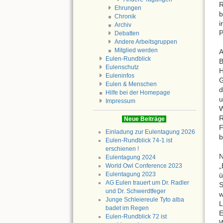
R
Ehrungen
b
Chronik
i
Archiv
P
Debatten
Andere Arbeitsgruppen
Mitglied werden
A
Eulen-Rundblick
B
Eulenschutz
Euleninfos
Eulen & Menschen
d
Hilfe bei der Homepage
u
Impressum
W
R
Neue Beiträge
Einladung zur Eulentagung 2026
b
Eulen-Rundblick 74-1 ist
erschienen !
N
Eulentagung 2024
„
World Owl Conference 2023
Eulentagung 2023
ü
AG Eulen trauert um Dr. Radler
S
und Dr. Schwerdtfeger
w
Junge Schleiereule Tyto alba
L
badet im Regen
E
Eulen-Rundblick 72 ist