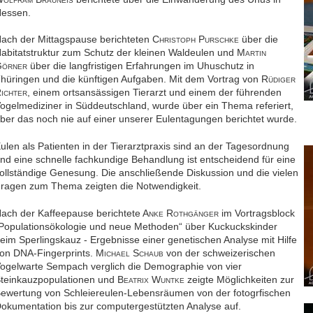
OLFRAM
RAUNEIS
essen.
ach der Mittagspause berichteten C
P
über die
HRISTOPH
URSCHKE
abitatstruktur zum Schutz der kleinen Waldeulen und M
ARTIN
G
über die langfristigen Erfahrungen im Uhuschutz in
ÖRNER
hüringen und die künftigen Aufgaben. Mit dem Vortrag von R
ÜDIGER
R
, einem ortsansässigen Tierarzt und einem der führenden
ICHTER
ogelmediziner in Süddeutschland, wurde über ein Thema referiert,
ber das noch nie auf einer unserer Eulentagungen berichtet wurde.
ulen als Patienten in der Tierarztpraxis sind an der Tagesordnung
nd eine schnelle fachkundige Behandlung ist entscheidend für eine
ollständige Genesung. Die anschließende Diskussion und die vielen
ragen zum Thema zeigten die Notwendigkeit.
ach der Kaffeepause berichtete A
R
im Vortragsblock
NKE
OTHGÄNGER
Populationsökologie und neue Methoden“ über Kuckuckskinder
eim Sperlingskauz - Ergebnisse einer genetischen Analyse mit Hilfe
on DNA-Fingerprints. M
S
von der schweizerischen
ICHAEL
CHAUB
ogelwarte Sempach verglich die Demographie von vier
teinkauzpopulationen und B
W
zeigte Möglichkeiten zur
EATRIX
UNTKE
ewertung von Schleiereulen-Lebensräumen von der fotogrfischen
okumentation bis zur computergestützten Analyse auf.