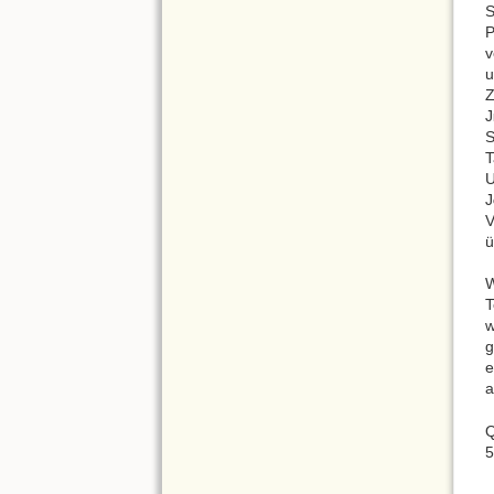
P
v
u
J
S
T
U
J
V
ü
W
T
w
g
e
a
Q
5