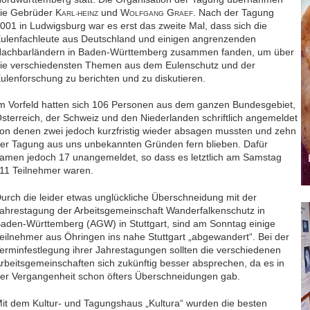
ie Gebrüder K
und W
G
. Nach der Tagung
ARL-HEINZ
OLFGANG
RAEF
001 in Ludwigsburg war es erst das zweite Mal, dass sich die
ulenfachleute aus Deutschland und einigen angrenzenden
achbarländern in Baden-Württemberg zusammen fanden, um über
ie verschiedensten Themen aus dem Eulenschutz und der
ulenforschung zu berichten und zu diskutieren.
m Vorfeld hatten sich 106 Personen aus dem ganzen Bundesgebiet,
sterreich, der Schweiz und den Niederlanden schriftlich angemeldet
on denen zwei jedoch kurzfristig wieder absagen mussten und zehn
er Tagung aus uns unbekannten Gründen fern blieben. Dafür
amen jedoch 17 unangemeldet, so dass es letztlich am Samstag
11 Teilnehmer waren.
urch die leider etwas unglückliche Überschneidung mit der
ahrestagung der Arbeitsgemeinschaft Wanderfalkenschutz in
aden-Württemberg (AGW) in Stuttgart, sind am Sonntag einige
eilnehmer aus Öhringen ins nahe Stuttgart „abgewandert“. Bei der
erminfestlegung ihrer Jahrestagungen sollten die verschiedenen
rbeitsgemeinschaften sich zukünftig besser absprechen, da es in
er Vergangenheit schon öfters Überschneidungen gab.
it dem Kultur- und Tagungshaus „Kultura“ wurden die besten