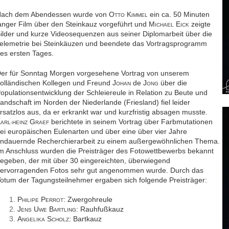
ach dem Abendessen wurde von O
K
ein ca. 50 Minuten
TTO
IMMEL
anger Film über den Steinkauz vorgeführt und M
E
zeigte
ICHAEL
ICK
ilder und kurze Videosequenzen aus seiner Diplomarbeit über die
elemetrie bei Steinkäuzen und beendete das Vortragsprogramm
es ersten Tages.
er für Sonntag Morgen vorgesehene Vortrag von unserem
olländischen Kollegen und Freund J
de J
über die
OHAN
ONG
opulationsentwicklung der Schleiereule in Relation zu Beute und
andschaft im Norden der Niederlande (Friesland) fiel leider
rsatzlos aus, da er erkrankt war und kurzfristig absagen musste.
K
G
berichtete in seinem Vortrag über Farbmutationen
ARL-HEINZ
RAEF
ei europäischen Eulenarten und über eine über vier Jahre
ndauernde Recherchierarbeit zu einem außergewöhnlichen Thema.
m Anschluss wurden die Preisträger des Fotowettbewerbs bekannt
egeben, der mit über 30 eingereichten, überwiegend
ervorragenden Fotos sehr gut angenommen wurde. Durch das
otum der Tagungsteilnehmer ergaben sich folgende Preisträger:
P
P
: Zwergohreule
HILIPE
ERROT
J
U
B
: Rauhfußkauz
ENS
WE
ARTLING
A
S
: Bartkauz
NGELIKA
CHOLZ