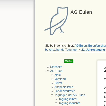
AG Eulen
Sie befinden sich hier:
AG Eulen: Eulenforschu
bevorstehende Tagungen
»
21. Jahrestagung 
Menü
Startseite
AG Eulen
Ziele
v
Vorstand
Beirat
Artspezialisten
A
Landesvertreter
u
Tagungen der AG Eulen
N
Tagungsführer
v
Tagungsberichte
N