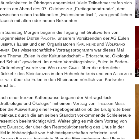
äumlichkeiten in Öhringen angemietet. Viele Teilnehmer trafen sich
ereits am Abend des 07. Oktober zur „Freitagabendrunde“, dem
nzwischen schon traditionellen „Eulenstammtisch“, zum gemütlichen
lausch mit alten oder neuen Bekannten.
m Samstag Morgen begann die Tagung mit Grußworten von
ürgermeister D
P
, unserem Vorsitzenden der AG Eulen
IETER
ALOTTA
H
I
und den Organisatoren K
und W
UBERTUS
LLNER
ARL-HEINZ
OLFGANG
G
. Das wissenschaftliche Vortragsprogramm war dieses Mal
RAEF
em Thema „Eulen in der Kulturlandschaft – Erforschung, Ökologie
nd Schutz“ gewidmet. Im ersten Vormittagsblock „Eulen in Baden-
ürttemberg“ wurde von W
G
über die erfreuliche
OLFGANG
RAEF
ückkehr des Steinkauzes in den Hohenlohekreis und von A
LBREACHT
F
über die Eulen in den Rheinauen nördlich von Karlsruhe
RENZEL
erichtet.
ach einer kurzen Kaffeepause begann der Vortragsblock
Brutbiologie und Ökologie“ mit einem Vortrag von T
M
HEODOR
EBS
ber die Auswertung einer Fragebogenaktion ob die Brutgröße beim
teinkauz durch die am selben Standort vorkommende Schleiereule
esentlich beeinträchtigt wird. Weiter ging es mit dem Vortrag von
D
, der über den Reproduktionserfolg des Uhus in der
UTZ
ALBECK
ifel in Abhängigkeit von Habitateigenschaften referierte, und
W
B
berichtete über die Einwanderung des Uhus in