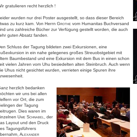
ir gratulieren recht herzlich !
eider wurden nur drei Poster ausgestellt, so dass dieser Bereich
twas zu kurz kam. Von Herrn G
vom Humanitas Buchversand
ROTHE
ind uns zahlreiche Bücher zur Verfügung gestellt worden, die auch
ehr guten Absatz fanden.
en Schluss der Tagung bildeten zwei Exkursionen, eine
ußexkursion in ein nahe gelegenes großes Streuobstgebiet mit
ltem Baumbestand und eine Exkursion mit dem Bus in einen schon
eit vielen Jahren vom Uhu besiedelten alten Steinbruch. Auch wenn
ie Uhus nicht gesichtet wurden, verrieten einige Spuren ihre
nwesenheit.
anz herzlich bedanken
öchten wir uns bei allen
elfern vor Ort, die zum
elingen der Tagung
eitrugen. Dies waren im
inzelnen U
S
, der
WE
CHNABEL
as Layout und den Druck
es Tagungsführers
bernahm, A
LEXANDER