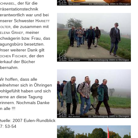
S
, der für die
CHNABEL
räsentationstechnik
erantwortlich war und bei
nserer Schwester H
ARIETT
Z
, die zusammen mit
OLTER
G
, meiner
ELENA
RAEF
chwägerin bzw. Frau, das
agungsbüro besetzten.
nser weiterer Dank gilt
F
, der den
OCHEN
ISCHER
erkauf der Bücher
bernahm.
ir hoffen, dass alle
eilnehmer sich in Öhringen
ohlgefühlt haben und sich
erne an diese Tagung
rinnern. Nochmals Danke
n alle !!!
uelle: 2007 Eulen-Rundblick
7: 53-54