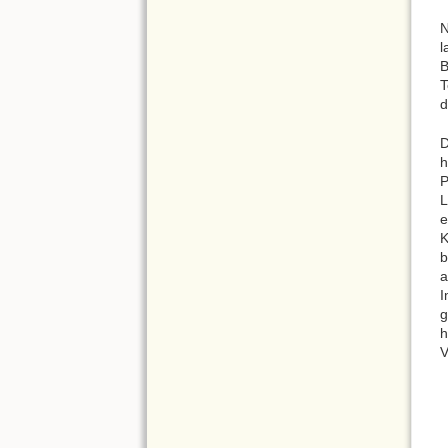
N
l
B
T
d
D
h
P
L
e
b
a
I
g
h
V